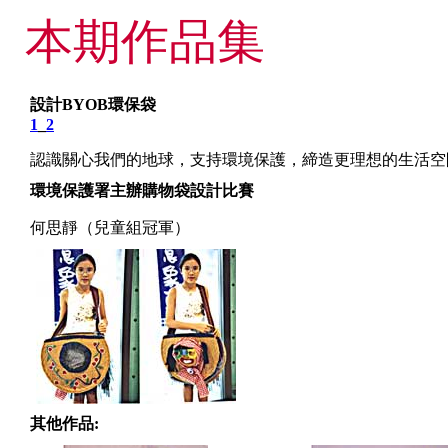
本期作品集
設計BYOB環保袋
1
_
2
認識關心我們的地球，支持環境保護，締造更理想的生活空
環境保護署主辦購物袋設計比賽
何思靜（兒童組冠軍）
其他作品: